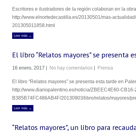
Escritores e ilustradores de la región colaboran en la obr
http://www.elnortedecastilla.es/20130501/mas-actualidad/c
201305011858.html
Leer más →
El libro “Relatos mayores” se presenta e
16 enero, 2017
|
No hay comentarios
|
Prensa
El libro “Relatos mayores” se presenta esta tarde en Palen
http://www.diariopalentino.es/noticia/ZBEEC4E60-CB16-
B385B74FC486AB4F/20130903/libro/relatos/mayores/pre
Leer más →
“Relatos mayores”, un libro para recaud