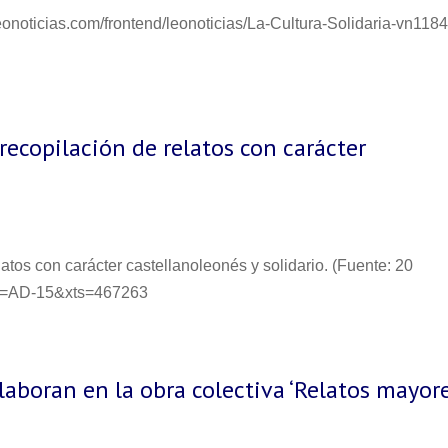
leonoticias.com/frontend/leonoticias/La-Cultura-Solidaria-vn118
recopilación de relatos con carácter
atos con carácter castellanoleonés y solidario. (Fuente: 20
tor=AD-15&xts=467263
olaboran en la obra colectiva ‘Relatos mayore