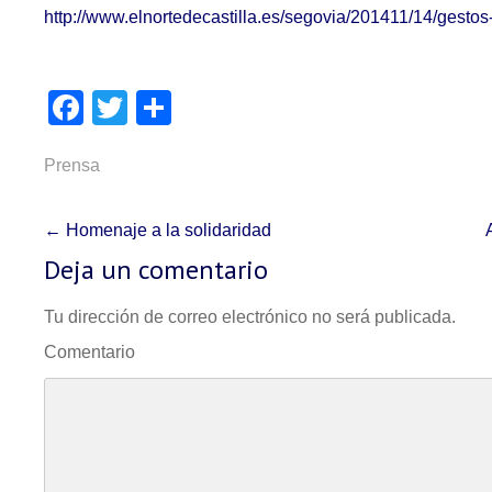
http://www.elnortedecastilla.es/segovia/201411/14/gesto
Facebook
Twitter
Compartir
Prensa
P
←
Homenaje a la solidaridad
O
Deja un comentario
S
Tu dirección de correo electrónico no será publicada.
T
Comentario
N
A
V
I