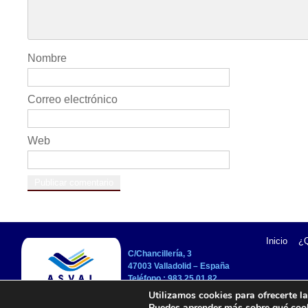
G
A
T
Nombre
I
O
Correo electrónico
N
Web
Inicio
¿
C/Chancillería, 3
47003 Valladolid – España
Teléfono :
983 25 01 82
asvai@asvai.org
Utilizamos cookies para ofrecerte l
Puedes aprender más sobre qué cook