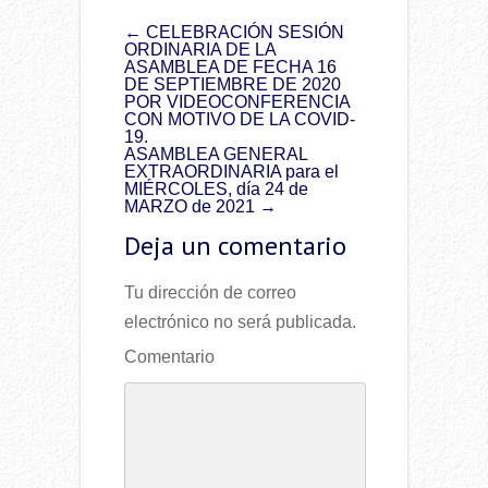
P
←
CELEBRACIÓN SESIÓN
ORDINARIA DE LA
O
ASAMBLEA DE FECHA 16
DE SEPTIEMBRE DE 2020
S
POR VIDEOCONFERENCIA
CON MOTIVO DE LA COVID-
T
19.
ASAMBLEA GENERAL
N
EXTRAORDINARIA para el
MIÉRCOLES, día 24 de
A
MARZO de 2021
→
V
Deja un comentario
I
G
Tu dirección de correo
electrónico no será publicada.
A
T
Comentario
I
O
N